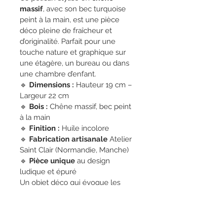
massif
, avec son bec turquoise 
peint à la main, est une pièce 
déco pleine de fraîcheur et 
d’originalité. Parfait pour une 
touche nature et graphique sur 
une étagère, un bureau ou dans 
une chambre d’enfant.
🔹 
Dimensions :
 Hauteur 19 cm – 
Largeur 22 cm
🔹 
Bois :
 Chêne massif, bec peint 
à la main
🔹 
Finition :
 Huile incolore 
🔹 
Fabrication artisanale
 Atelier 
Saint Clair (Normandie, Manche) 
🔹 
Pièce unique
 au design 
ludique et épuré
Un objet déco qui évoque les 
vacances et la mer, à offrir ou à 
s'offrir pour une ambiance douce 
et naturelle.